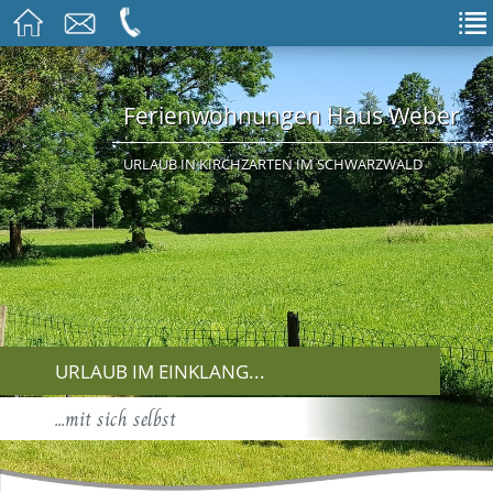
Ferienwohnungen Haus Weber
URLAUB IN KIRCHZARTEN IM SCHWARZWALD
URLAUB IM EINKLANG...
...mit sich selbst